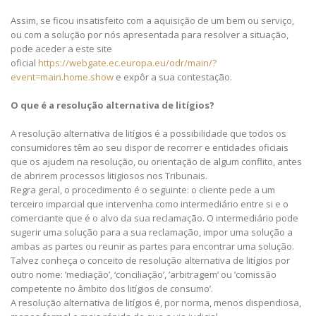
Assim, se ficou insatisfeito com a aquisição de um bem ou serviço,
ou com a solução por nós apresentada para resolver a situação,
pode aceder a este site
oficial
https://webgate.ec.europa.eu/odr/main/?
event=main.home.show
e expôr a sua contestação.
O que é a resolução alternativa de litígios?
A resolução alternativa de litígios é a possibilidade que todos os
consumidores têm ao seu dispor de recorrer e entidades oficiais
que os ajudem na resolução, ou orientação de algum conflito, antes
de abrirem processos litigiosos nos Tribunais.
Regra geral, o procedimento é o seguinte: o cliente pede a um
terceiro imparcial que intervenha como intermediário entre si e o
comerciante que é o alvo da sua reclamação. O intermediário pode
sugerir uma solução para a sua reclamação, impor uma solução a
ambas as partes ou reunir as partes para encontrar uma solução.
Talvez conheça o conceito de resolução alternativa de litígios por
outro nome: ‘mediação’, ‘conciliação’, ‘arbitragem’ ou ‘comissão
competente no âmbito dos litígios de consumo’.
A resolução alternativa de litígios é, por norma, menos dispendiosa,